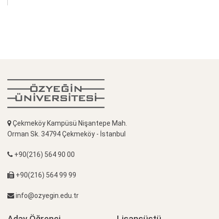
Çekmeköy Kampüsü Nişantepe Mah.
Orman Sk. 34794 Çekmeköy - İstanbul
+90(216) 564 90 00
+90(216) 564 99 99
info@ozyegin.edu.tr
Aday Öğrenci
Lisansüstü